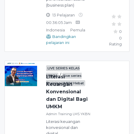
(business plan)
13 Pelajaran
00:36:05 Jam
Indonesia
Pemula
0
Bandingkan
0
pelajaran ini
Rating
LIVE SERIES KELAS
/
UMKM
Live series
Literasi
Training UMKM Hebat
Keuangan
Konvensional
dan Digital Bagi
UMKM
Admin Training LMS YKBN
Literasi keuangan
konvesional dan
digital