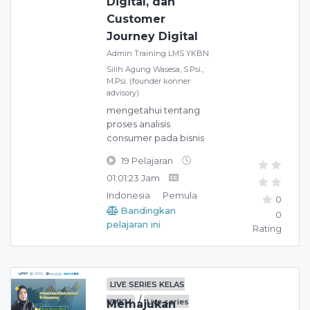
Digital, dan
Customer
Journey Digital
Admin Training LMS YKBN
Silih Agung Wasesa, S.Psi.,
M.Psi. (founder konner
advisory)
mengetahui tentang
proses analisis
consumer pada bisnis
19 Pelajaran
01:01:23 Jam
Indonesia
Pemula
0
Bandingkan
0
pelajaran ini
Rating
LIVE SERIES KELAS
/
UMKM
Live series
Memajukan