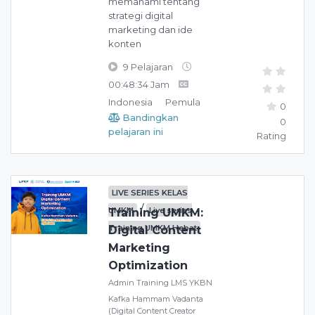
memahami tentang
strategi digital
marketing dan ide
konten
9 Pelajaran
00:48:34 Jam
Indonesia
Pemula
0
Bandingkan
0
pelajaran ini
Rating
LIVE SERIES KELAS
/
UMKM
Live series
Training UMKM:
Training UMKM Hebat
Digital Content
Marketing
Optimization
Admin Training LMS YKBN
Kafka Hammam Vadanta
(Digital Content Creator