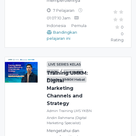
memperolehnya
7 Pelajaran
01:07:10 Jam
Indonesia
Pemula
0
Bandingkan
0
pelajaran ini
Rating
LIVE SERIES KELAS
/
UMKM
Live series
Training UMKM:
Training UMKM Hebat
Digital
Marketing
Channels and
Strategy
Admin Training LMS YKBN
Andin Rahmana (Digital
Marketing Specialist)
Mengetahui dan