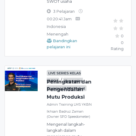
SWOT usaha
3 Pelajaran
00:20:41 Jam
Indonesia
Menengah
0
Bandingkan
0
pelajaran ini
Rating
LIVE SERIES KELAS
/
UMKM
Live series
Peningkatan dan
Training UMKM Hebat
Pengendalian
Mutu Produksi
Admin Training LMS YKBN
Ikhsan Badruz Zaman
(Owner SPD Speedometer)
Mengenal langkah-
langkah dalam