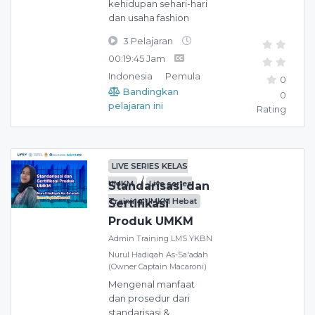
kehidupan sehari-hari
dan usaha fashion
3 Pelajaran
00:19:45 Jam
Indonesia
Pemula
0
Bandingkan
0
pelajaran ini
Rating
LIVE SERIES KELAS
/
UMKM
Live series
Standarisasi dan
Training UMKM Hebat
Sertifikasi
Produk UMKM
Admin Training LMS YKBN
Nurul Hadiqah As-Sa'adah
(Owner Captain Macaroni)
Mengenal manfaat
dan prosedur dari
standarisasi &