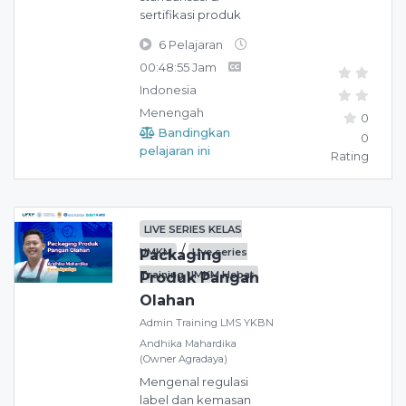
sertifikasi produk
6 Pelajaran
00:48:55 Jam
Indonesia
Menengah
0
Bandingkan
0
pelajaran ini
Rating
LIVE SERIES KELAS
/
UMKM
Live series
Packaging
Training UMKM Hebat
Produk Pangan
Olahan
Admin Training LMS YKBN
Andhika Mahardika
(Owner Agradaya)
Mengenal regulasi
label dan kemasan