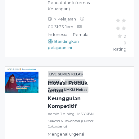
Pencatatan Informasi
Keuangan).
7 Pelajaran
00:31:33 Jam
Indonesia
Pemula
0
Bandingkan
0
pelajaran ini
Rating
LIVE SERIES KELAS
/
UMKM
Live series
Inovasi Produk
Training UMKM Hebat
untuk
Keunggulan
Kompetitif
Admin Training LMS YKBN
Sukesti Nuswantari (Owner
Cokordang)
Mengenal urgensi