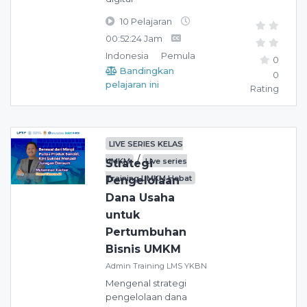
10 Pelajaran
00:52:24 Jam
Indonesia
Pemula
0
Bandingkan
0
pelajaran ini
Rating
LIVE SERIES KELAS
/
UMKM
Live series
Strategi
Training UMKM Hebat
Pengelolaan
Dana Usaha
untuk
Pertumbuhan
Bisnis UMKM
Admin Training LMS YKBN
Mengenal strategi
pengelolaan dana