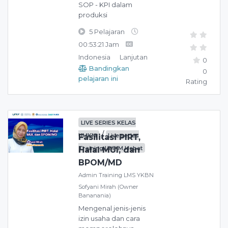
SOP - KPI dalam
produksi
5 Pelajaran
00:53:21 Jam
Indonesia
Lanjutan
0
Bandingkan
0
pelajaran ini
Rating
LIVE SERIES KELAS
/
UMKM
Live series
Fasilitasi PIRT,
Training UMKM Hebat
Halal MUI, dan
BPOM/MD
Admin Training LMS YKBN
Sofyani Mirah (Owner
Bananania)
Mengenal jenis-jenis
izin usaha dan cara