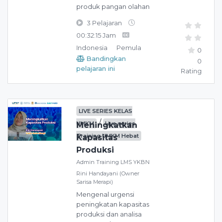
produk pangan olahan
3 Pelajaran
00:32:15 Jam
Indonesia
Pemula
0
Bandingkan
0
pelajaran ini
Rating
LIVE SERIES KELAS
/
UMKM
Live series
Meningkatkan
Training UMKM Hebat
Kapasitas
Produksi
Admin Training LMS YKBN
Rini Handayani (Owner
Sarisa Merapi)
Mengenal urgensi
peningkatan kapasitas
produksi dan analisa