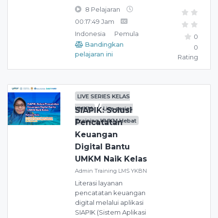
8 Pelajaran
00:17:49 Jam
Indonesia
Pemula
0
Bandingkan
0
pelajaran ini
Rating
LIVE SERIES KELAS
/
UMKM
Live series
SIAPIK: Solusi
Training UMKM Hebat
Pencatatan
Keuangan
Digital Bantu
UMKM Naik Kelas
Admin Training LMS YKBN
Literasi layanan
pencatatan keuangan
digital melalui aplikasi
SIAPIK (Sistem Aplikasi