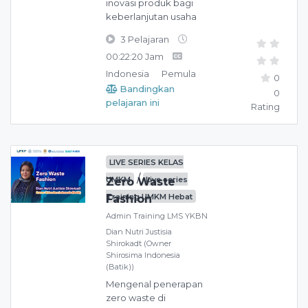
inovasi produk bagi
keberlanjutan usaha
3 Pelajaran
00:22:20 Jam
Indonesia
Pemula
0
Bandingkan
0
pelajaran ini
Rating
LIVE SERIES KELAS
/
UMKM
Live series
Zero Waste
Training UMKM Hebat
Fashion
Admin Training LMS YKBN
Dian Nutri Justisia
Shirokadt (Owner
Shirosima Indonesia
(Batik))
Mengenal penerapan
zero waste di