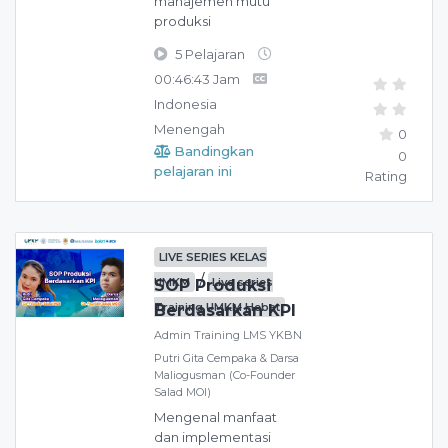
manajemen mutu
produksi
5 Pelajaran
00:46:43 Jam
Indonesia
Menengah
0
Bandingkan
0
pelajaran ini
Rating
LIVE SERIES KELAS
/
UMKM
Live series
SOP Produksi
Training UMKM Hebat
Berdasarkan KPI
Admin Training LMS YKBN
Putri Gita Cempaka & Darsa
Maliogusman (Co-Founder
Salad MOI)
Mengenal manfaat
dan implementasi