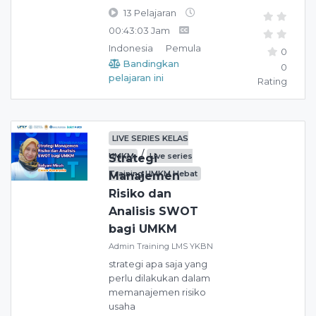
13 Pelajaran
00:43:03 Jam
Indonesia
Pemula
0
Bandingkan
0
pelajaran ini
Rating
LIVE SERIES KELAS
/
UMKM
Live series
Strategi
Training UMKM Hebat
Manajemen
Risiko dan
Analisis SWOT
bagi UMKM
Admin Training LMS YKBN
strategi apa saja yang
perlu dilakukan dalam
memanajemen risiko
usaha