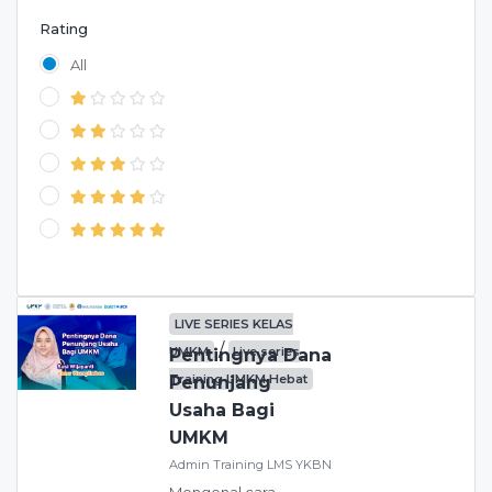
Rating
All
LIVE SERIES KELAS
/
UMKM
Live series
Pentingnya Dana
Training UMKM Hebat
Penunjang
Usaha Bagi
UMKM
Admin Training LMS YKBN