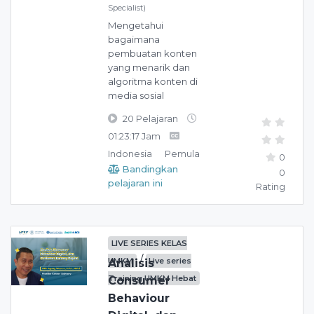
Specialist)
Mengetahui
bagaimana
pembuatan konten
yang menarik dan
algoritma konten di
media sosial
20 Pelajaran
01:23:17 Jam
Indonesia
Pemula
0
Bandingkan
0
pelajaran ini
Rating
LIVE SERIES KELAS
/
UMKM
Live series
Analisis
Training UMKM Hebat
Consumer
Behaviour