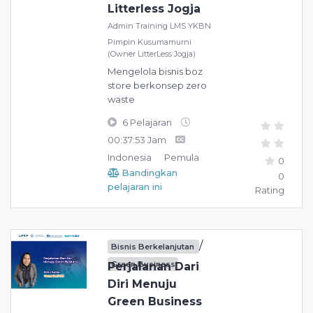
Litterless Jogja
Admin Training LMS YKBN
Pimpin Kusumamurni
(Owner LitterLess Jogja)
Mengelola bisnis boz
store berkonsep zero
waste
6 Pelajaran
00:37:53 Jam
Indonesia
Pemula
0
Bandingkan
0
pelajaran ini
Rating
/
Bisnis Berkelanjutan
Green Business
Perjalanan Dari
Diri Menuju
Green Business