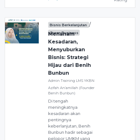
/
Bisnis Berkelanjutan
Green Business
Menanam
Kesadaran,
Menyuburkan
Bisnis: Strategi
Hijau dari Benih
Bunbun
Admin Training LMS YKBN
Azifah An’amillah (Founder
Benih Bunbun)
Di tengah
meningkatnya
kesadaran akan
pentingnya
keberlanjutan, Benih
Bunbun hadir sebagai
pelopor UMKM yang