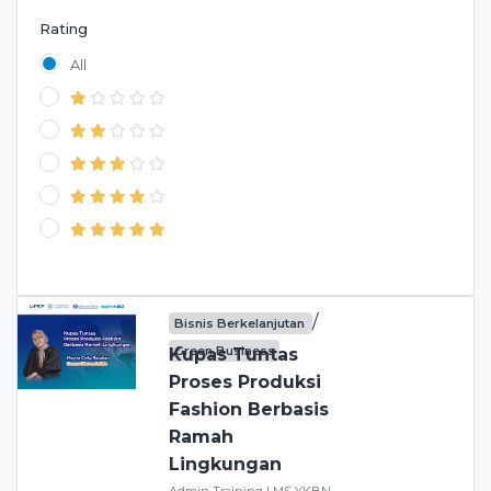
Rating
All
/
Bisnis Berkelanjutan
Green Business
Kupas Tuntas
Proses Produksi
Fashion Berbasis
Ramah
Lingkungan