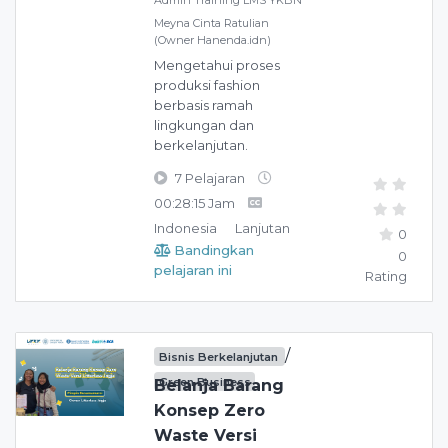
Admin Training LMS YKBN
Meyna Cinta Ratulian
(Owner Hanenda.idn)
Mengetahui proses
produksi fashion
berbasis ramah
lingkungan dan
berkelanjutan.
7 Pelajaran
00:28:15 Jam
Indonesia
Lanjutan
0
Bandingkan
0
pelajaran ini
Rating
/
Bisnis Berkelanjutan
Green Business
Belanja Barang
Konsep Zero
Waste Versi