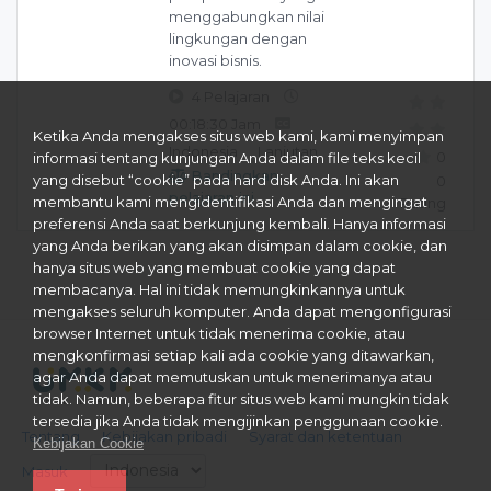
menggabungkan nilai
lingkungan dengan
inovasi bisnis.
4 Pelajaran
00:18:30 Jam
Ketika Anda mengakses situs web kami, kami menyimpan
Indonesia
Lanjutan
0
informasi tentang kunjungan Anda dalam file teks kecil
Bandingkan
yang disebut “cookie” pada hard disk Anda. Ini akan
0
pelajaran ini
membantu kami mengidentifikasi Anda dan mengingat
Rating
preferensi Anda saat berkunjung kembali. Hanya informasi
yang Anda berikan yang akan disimpan dalam cookie, dan
hanya situs web yang membuat cookie yang dapat
membacanya. Hal ini tidak memungkinkannya untuk
mengakses seluruh komputer. Anda dapat mengonfigurasi
browser Internet untuk tidak menerima cookie, atau
mengkonfirmasi setiap kali ada cookie yang ditawarkan,
agar Anda dapat memutuskan untuk menerimanya atau
tidak. Namun, beberapa fitur situs web kami mungkin tidak
tersedia jika Anda tidak mengijinkan penggunaan cookie.
Tentang
Kebijakan pribadi
Syarat dan ketentuan
Kebijakan Cookie
Masuk