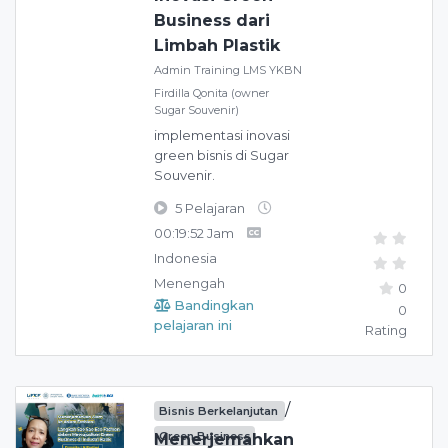
Business dari
Limbah Plastik
Admin Training LMS YKBN
Firdilla Qonita (owner
Sugar Souvenir)
implementasi inovasi
green bisnis di Sugar
Souvenir.
5 Pelajaran
00:19:52 Jam
Indonesia
Menengah
0
Bandingkan
0
pelajaran ini
Rating
/
Bisnis Berkelanjutan
Green Business
Menerjemahkan