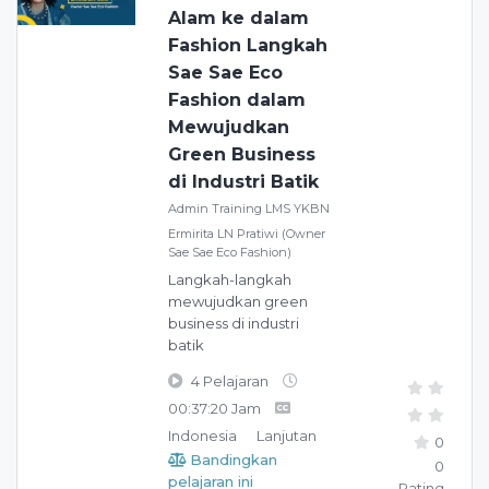
Alam ke dalam
Fashion Langkah
Sae Sae Eco
Fashion dalam
Mewujudkan
Green Business
di Industri Batik
Admin Training LMS YKBN
Ermirita LN Pratiwi (Owner
Sae Sae Eco Fashion)
Langkah-langkah
mewujudkan green
business di industri
batik
4 Pelajaran
00:37:20 Jam
Indonesia
Lanjutan
0
Bandingkan
0
pelajaran ini
Rating