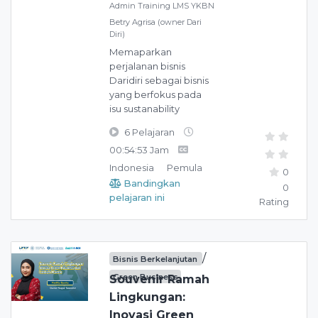
Admin Training LMS YKBN
Betry Agrisa (owner Dari
Diri)
Memaparkan
perjalanan bisnis
Daridiri sebagai bisnis
yang berfokus pada
isu sustanability
6 Pelajaran
00:54:53 Jam
Indonesia
Pemula
0
Bandingkan
0
pelajaran ini
Rating
/
Bisnis Berkelanjutan
Green Business
Souvenir Ramah
Lingkungan:
Inovasi Green