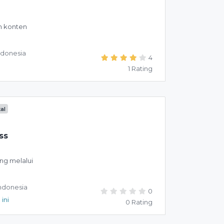
n konten
ndonesia
4
1 Rating
tal
ss
ng melalui
ndonesia
0
ini
0 Rating