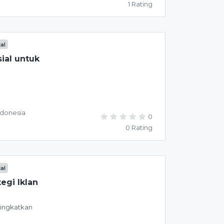
1 Rating
tal
ial untuk
ndonesia
0
0 Rating
tal
egi Iklan
ningkatkan