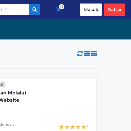
0
Masuk
Daftar
tal
lan Melalui
 Website
ndonesia
5