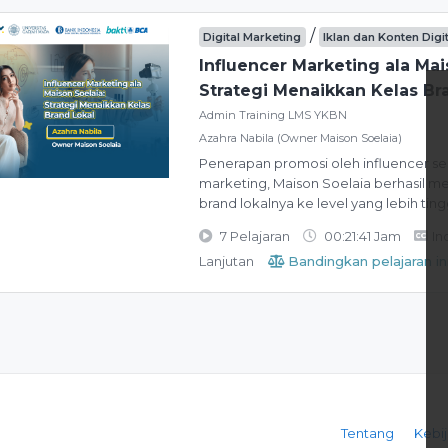
/
Digital Marketing
Iklan dan Konten Digi
Influencer Marketing ala Mai
Strategi Menaikkan Kelas Br
Admin Training LMS YKBN
Azahra Nabila (Owner Maison Soelaia)
Penerapan promosi oleh influencer se
marketing, Maison Soelaia berhasil 
brand lokalnya ke level yang lebih ting
7 Pelajaran
00:21:41 Jam
In
Lanjutan
Bandingkan pelajaran in
Tentang
Kebij