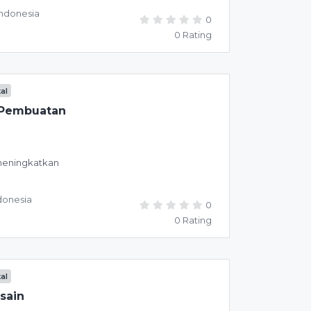
Indonesia
0
0 Rating
tal
m Pembuatan
 meningkatkan
donesia
0
0 Rating
tal
sain