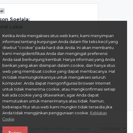
tal
son Soelaia:
and Lokal
Ketika Anda mengakses situs web kami, kami menyimpan
informasi tentang kunjungan Anda dalam file teks kecil yang
disebut “cookie” pada hard disk Anda. Ini akan membantu
bagai strategi
kami mengidentifikasi Anda dan mengingat preferensi
mengangkat
Anda saat berkunjung kembali. Hanya informasi yang Anda
gi.
berikan yang akan disimpan dalam cookie, dan hanya situs
donesia
web yang membuat cookie yang dapat membacanya. Hal
0
ini tidak memungkinkannya untuk mengakses seluruh
i
0 Rating
komputer. Anda dapat mengonfigurasi browser Internet
untuk tidak menerima cookie, atau mengkonfirmasi setiap
kali ada cookie yang ditawarkan, agar Anda dapat
memutuskan untuk menerimanya atau tidak. Namun,
beberapa fitur situs web kami mungkin tidak tersedia jika
Anda tidak mengijinkan penggunaan cookie.
Kebijakan
Cookie
akan pribadi
Syarat dan ketentuan
Masuk