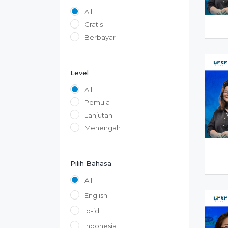
All
Gratis
Berbayar
Level
All
Pemula
Lanjutan
Menengah
Pilih Bahasa
All
English
Id-id
Indonesia