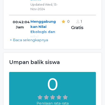
Updated Wed, 13-
Nov-2024
Menggabung
0
1
00:42:04
kan Nilai
Jam
Gratis
Ekologis dan
Nilai
+ Baca selengkapnya
Ekonomis
dalam Kreasi
Kerajinan
Eceng
Umpan balik siswa
Gondok
Updated Fri, 06-
Dec-2024
0
Memetakan
0
2
00:30:07
Peluang dan
Jam
Gratis
Tantangan
dalam
Penilaian rata-rata