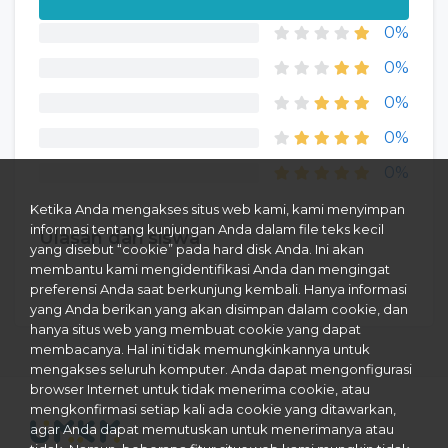
Membangun
Bisnis
0%
Pertanian
0%
Modern
Updated Tue, 10-
0%
Dec-2024
0%
Bisnis Fashion
0
2
00:30:32
0%
dan Footwear
Jam
Gratis
Modal
Ketika Anda mengakses situs web kami, kami menyimpan
informasi tentang kunjungan Anda dalam file teks kecil
Minimal:
Ulasan dari siswa
yang disebut “cookie” pada hard disk Anda. Ini akan
Napak Tilas
membantu kami mengidentifikasi Anda dan mengingat
Sirmione
preferensi Anda saat berkunjung kembali. Hanya informasi
Footwear
yang Anda berikan yang akan disimpan dalam cookie, dan
Updated Fri, 13-
hanya situs web yang membuat cookie yang dapat
Dec-2024
membacanya. Hal ini tidak memungkinkannya untuk
mengakses seluruh komputer. Anda dapat mengonfigurasi
browser Internet untuk tidak menerima cookie, atau
mengkonfirmasi setiap kali ada cookie yang ditawarkan,
agar Anda dapat memutuskan untuk menerimanya atau