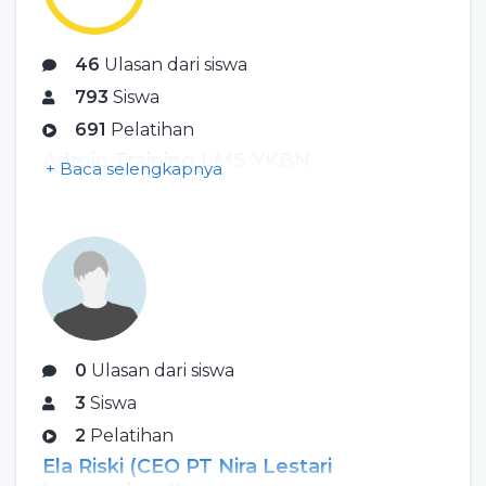
46
Ulasan dari siswa
793
Siswa
691
Pelatihan
Admin Training LMS YKBN
+ Baca selengkapnya
0
Ulasan dari siswa
3
Siswa
2
Pelatihan
Ela Riski (CEO PT Nira Lestari