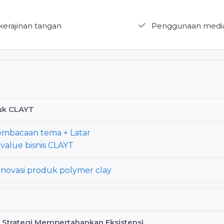
kerajinan tangan
Penggunaan media 
uk CLAYT
embacaan tema + Latar
value bisnis CLAYT
ovasi produk polymer clay
i Strategi Mempertahankan Eksistensi