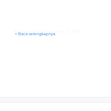
Filene Krizia (Founder CLAYT)
+ Baca selengkapnya