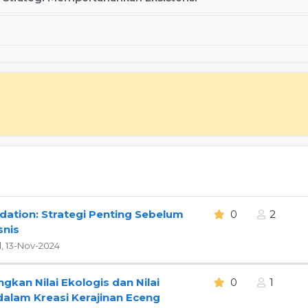
idation: Strategi Penting Sebelum
0
2
snis
 13-Nov-2024
kan Nilai Ekologis dan Nilai
0
1
alam Kreasi Kerajinan Eceng