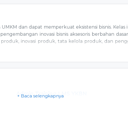
s UMKM dan dapat memperkuat eksistensi bisnis. Kelas i
a pengembangan inovasi bisnis aksesoris berbahan dasar
 produk, inovasi produk, tata kelola produk, dan pe
Admin Training LMS YKBN
+ Baca selengkapnya