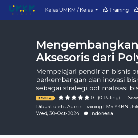
Kelas UMKM / Kelas
Training
Mengembangkan I
Aksesoris dari Po
Mempelajari pendirian bisnis p
perkembangan dan inovasi bisn
sebagai strategi optimalisasi bis
0
(0 Rating)
1 Sis
PEMULA
Dibuat oleh :
Admin Training LMS YKBN
,
Fi
Wed, 30-Oct-2024
Indonesia