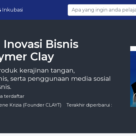
Inkubasi
novasi Bisnis
lymer Clay
roduk kerajinan tangan,
is, serta penggunaan media sosial
nis.
wa terdaftar
lene Krizia (Founder CLAYT)
Terakhir diperbarui :