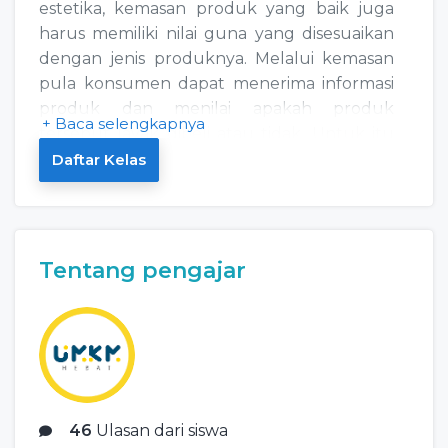
estetika, kemasan produk yang baik juga
harus memiliki nilai guna yang disesuaikan
dengan jenis produknya. Melalui kemasan
pula konsumen dapat menerima informasi
produk dan menilai apakah produk
+ Baca selengkapnya
tersebut layak dibeli atau tidak. Untuk itu
penting bagi UMKM memilih kemasan yang
Daftar Kelas
cocok dengan jenis produk yang akan
dijual. Apa saja kriteria kemasan produk
yang baik? Informasi apa saja yang harus
termuat dalam sebuah kemasan produk?
Tentang pengajar
Simak penjelasan lengkapnya hanya di
Kelas UMKM Hebat!
46
Ulasan dari siswa