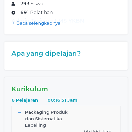
793
Siswa
691
Pelatihan
Admin Training LMS YKBN
+ Baca selengkapnya
Apa yang dipelajari?
Kurikulum
6 Pelajaran
00:16:51 Jam
Packaging Produk
dan Sistematika
Labelling
00:16:51 Jam